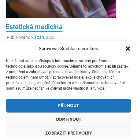
Estetická medicína
Publikováno
23 září, 2025
Spravovat Souhlas s cookies
Moderní estetická medicína nabízí bezpečné a efektivní
metody, jak zlepšit vzhled a podpořit sebevědomí bez
K ukládání a/nebo přístupu k informacím o zařízení používáme
nutnosti chirurgického zákroku.
technologie, jako jsou soubory cookie. Děláme to, abychom zlepšili zážitek
z prohlížení a zobrazovali personalizované reklamy. Souhlas s těmito
technologiemi nám umožní zpracovávat údaje, jako je chování při
ČÍST VÍCE
procházení nebo jedinečná ID na tomto webu. Nesouhlas nebo odvolání
souhlasu může nepříznivě ovlivnit určité vlastnosti a funkce.
Zdraví a krása
Zanechte komentář
PŘÍJMOUT
ODMÍTNOUT
ZOBRAZIT PŘEDVOLBY
ZÁSADY COOKIES (EU)