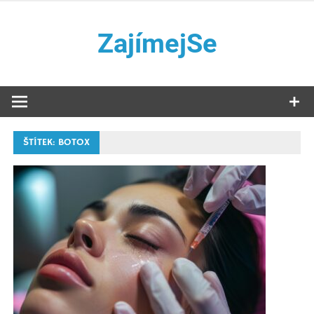
Přeskočit
na
ZajímejSe
obsah
Internetový magazín
ŠTÍTEK:
BOTOX