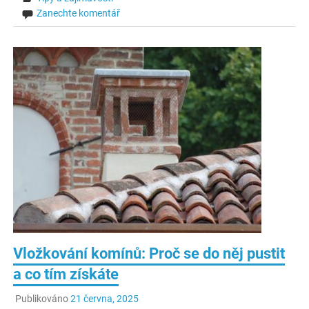
Zanechte komentář
Vložkování komínů: Proč se do něj pustit
a co tím získáte
Publikováno
21 června, 2025