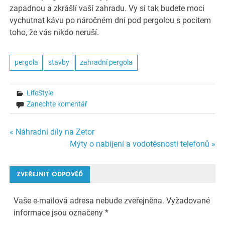
zapadnou a zkrášlí vaší zahradu. Vy si tak budete moci
vychutnat kávu po náročném dni pod pergolou s pocitem
toho, že vás nikdo neruší.
pergola
stavby
zahradní pergola
LifeStyle
Zanechte komentář
Navigace
« Náhradní díly na Zetor
Mýty o nabíjení a vodotěsnosti telefonů »
pro
příspěvek
ZVEŘEJNIT ODPOVĚĎ
Vaše e-mailová adresa nebude zveřejněna.
Vyžadované
informace jsou označeny
*