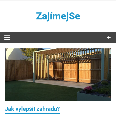
Přeskočit
na
ZajímejSe
obsah
Internetový magazín
Jak vylepšit zahradu?