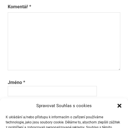
Komentář
*
Jméno
*
Spravovat Souhlas s cookies
E-mail
*
K ukládání a/nebo přístupu k informacím o zařízení používáme
technologie, jako jsou soubory cookie. Děláme to, abychom zlepšili zážitek
z prohlížení a zobrazovali personalizované reklamy. Souhlas s těmito