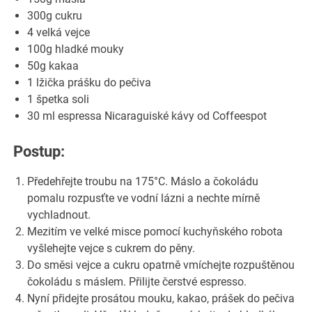
300g cukru
4 velká vejce
100g hladké mouky
50g kakaa
1 lžička prášku do pečiva
1 špetka soli
30 ml espressa Nicaraguiské kávy od Coffeespot
Postup:
Předehřejte troubu na 175°C. Máslo a čokoládu
pomalu rozpusťte ve vodní lázni a nechte mírně
vychladnout.
Mezitím ve velké misce pomocí kuchyňského robota
vyšlehejte vejce s cukrem do pěny.
Do směsi vejce a cukru opatrně vmíchejte rozpuštěnou
čokoládu s máslem. Přilijte čerstvé espresso.
Nyní přidejte prosátou mouku, kakao, prášek do pečiva