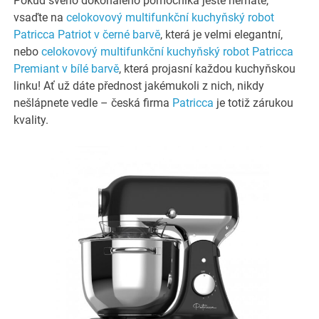
Pokud svého dokonalého pomocníka ještě nemáte,
vsaďte na
celokovový multifunkční kuchyňský robot
Patricca Patriot v černé barvě
, která je velmi elegantní,
nebo
celokovový multifunkční kuchyňský robot Patricca
Premiant v bílé barvě
, která projasní každou kuchyňskou
linku! Ať už dáte přednost jakémukoli z nich, nikdy
nešlápnete vedle – česká firma
Patricca
je totiž zárukou
kvality.