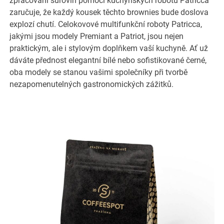
zpracování surovin pomocí kuchyňských robotů Patricca
zaručuje, že každý kousek těchto brownies bude doslova
explozí chutí. Celokovové multifunkční roboty Patricca,
jakými jsou modely Premiant a Patriot, jsou nejen
praktickým, ale i stylovým doplňkem vaší kuchyně. Ať už
dáváte přednost elegantní bílé nebo sofistikované černé,
oba modely se stanou vašimi společníky při tvorbě
nezapomenutelných gastronomických zážitků.