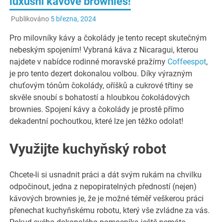
luxusní kávové brownies!
Publikováno
5 března, 2024
Pro milovníky kávy a čokolády je tento recept skutečným
nebeským spojením! Vybraná káva z Nicaragui, kterou
najdete v nabídce rodinné moravské pražírny
Coffeespot
,
je pro tento dezert dokonalou volbou. Díky výrazným
chuťovým tónům čokolády, oříšků a cukrové třtiny se
skvěle snoubí s bohatostí a hloubkou čokoládových
brownies. Spojení kávy a čokolády je prostě přímo
dekadentní pochoutkou, které lze jen těžko odolat!
Využijte kuchyňský robot
Chcete-li si usnadnit práci a dát svým rukám na chvilku
odpočinout, jedna z nepopiratelných předností (nejen)
kávových brownies je, že je možné téměř veškerou práci
přenechat kuchyňskému robotu, který vše zvládne za vás.