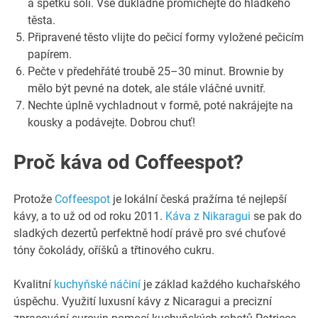
a špetku soli. Vše důkladně promíchejte do hladkého
těsta.
Připravené těsto vlijte do pečicí formy vyložené pečicím
papírem.
Pečte v předehřáté troubě 25–30 minut. Brownie by
mělo být pevné na dotek, ale stále vláčné uvnitř.
Nechte úplně vychladnout v formě, poté nakrájejte na
kousky a podávejte. Dobrou chuť!
Proč káva od Coffeespot?
Protože
Coffeespot
je lokální česká pražírna té nejlepší
kávy, a to už od od roku 2011.
Káva z Nikaragui
se pak do
sladkých dezertů perfektně hodí právě pro své chuťové
tóny čokolády, oříšků a třtinového cukru.
Kvalitní
kuchyňské náčiní
je základ každého kuchařského
úspěchu. Využití luxusní kávy z Nicaragui a precizní