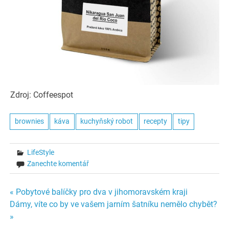
Zdroj: Coffeespot
brownies
káva
kuchyňský robot
recepty
tipy
LifeStyle
Zanechte komentář
Navigace
« Pobytové balíčky pro dva v jihomoravském kraji
Dámy, víte co by ve vašem jarním šatníku nemělo chybět?
pro
»