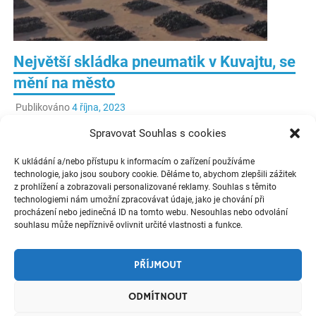
Největší skládka pneumatik v Kuvajtu, se
mění na město
Publikováno
4 října, 2023
Spravovat Souhlas s cookies
Viděli jste někdy přes 41 milionů kusů pneumatik na
jednom místě? Pokud ne, tak do nedávna tímto místem
K ukládání a/nebo přístupu k informacím o zařízení používáme
byl Kuvajt, kde byla největší skládka světa.
technologie, jako jsou soubory cookie. Děláme to, abychom zlepšili zážitek
z prohlížení a zobrazovali personalizované reklamy. Souhlas s těmito
technologiemi nám umožní zpracovávat údaje, jako je chování při
ČÍST VÍCE
procházení nebo jedinečná ID na tomto webu. Nesouhlas nebo odvolání
souhlasu může nepříznivě ovlivnit určité vlastnosti a funkce.
Tipy a zajímavosti
Zanechte komentář
PŘÍJMOUT
ODMÍTNOUT