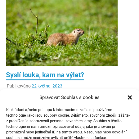
Syslí louka, kam na výlet?
Publikováno
22 května, 2023
Spravovat Souhlas s cookies
Sysel obecný je malý zemní hlodavec. Syslí louka je
místo, kam se na tyto malé zvířátka můžete jet podívat – i
K ukládání a/nebo přístupu k informacím o zařízení používáme
s dětmi na výlet.
technologie, jako jsou soubory cookie. Děláme to, abychom zlepšili zážitek
z prohlížení a zobrazovali personalizované reklamy. Souhlas s těmito
technologiemi nám umožní zpracovávat údaje, jako je chování při
ČÍST VÍCE
procházení nebo jedinečná ID na tomto webu. Nesouhlas nebo odvolání
souhlasu může nepříznivě ovlivnit určité vlastnosti a funkce.