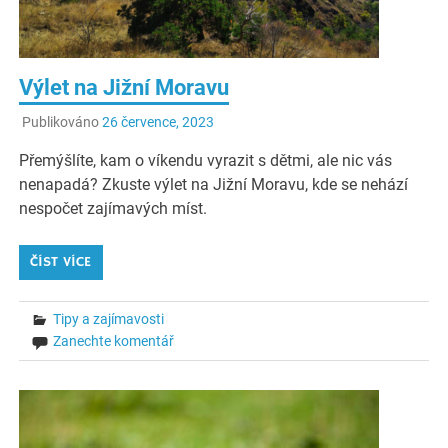
Výlet na Jižní Moravu
Publikováno
26 července, 2023
Přemýšlíte, kam o víkendu vyrazit s dětmi, ale nic vás
nenapadá? Zkuste výlet na Jižní Moravu, kde se nehází
nespočet zajímavých míst.
ČÍST VÍCE
Tipy a zajímavosti
Zanechte komentář