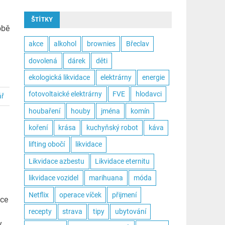
ŠTÍTKY
obě
akce
alkohol
brownies
Břeclav
dovolená
dárek
děti
ekologická likvidace
elektrárny
energie
fotovoltaické elektrárny
FVE
hlodavci
ář
houbaření
houby
jména
komín
koření
krása
kuchyňský robot
káva
lifting obočí
likvidace
Likvidace azbestu
Likvidace eternitu
likvidace vozidel
marihuana
móda
Netflix
operace víček
přijmení
ice
recepty
strava
tipy
ubytování
y.