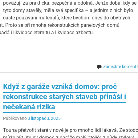
považují za praktická, bezpečná a odolná. Jenže doba, kdy se
tyto domy stavěly, měla svá specifika – a jedním z nich bylo
časté používání materiálů, které bychom dnes do obytných
st. Proto se při mnoha rekonstrukcích panelových domů
á i likvidace eternitu a likvidace azbestu.
Zanechte koment
Když z garáže vzniká domov: proč
rekonstrukce starých staveb přináší i
nečekaná rizika
Publikováno
3 listopadu, 2025
Touha přetvořit staré v nové je pro mnoho lidí lákavá. Ze stodo
může být útulný domek, z garáže malý ateliér, z půdy stylový