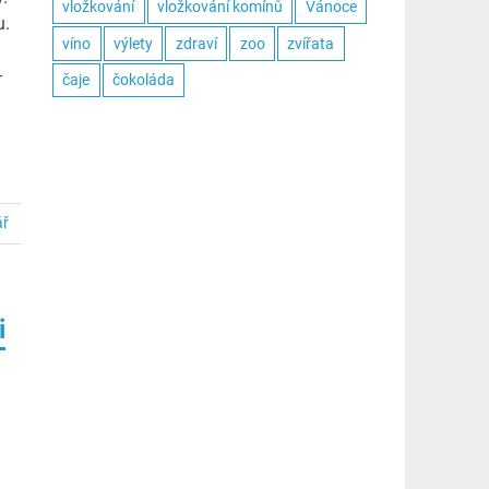
vložkování
vložkování komínů
Vánoce
u.
víno
výlety
zdraví
zoo
zvířata
–
čaje
čokoláda
ář
i