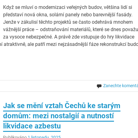
Když se mluví o modernizaci veřejných budov, většina lidí si
představí nová okna, solární panely nebo barevnější fasády.
Jenže v zákulisí těchto projektů se často odehrává mnohem
vážnější práce – odstraňování materiálů, které se dnes považu
za vysoce nebezpečné. A právě zde vstupuje do hry likvidace
ní atraktivně, ale patří mezi nejzásadnější fáze rekonstrukcí bud
Zanechte koment
Jak se mění vztah Čechů ke starým
domům: mezi nostalgií a nutností
likvidace azbestu
Publikováno
1 listopadu, 2025