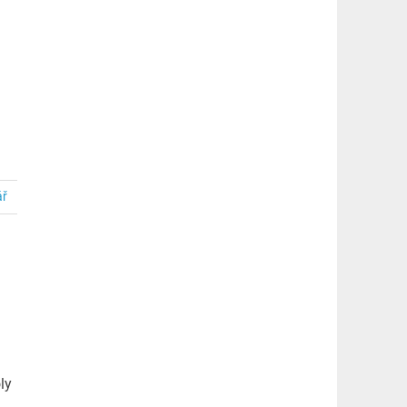
ář
ly