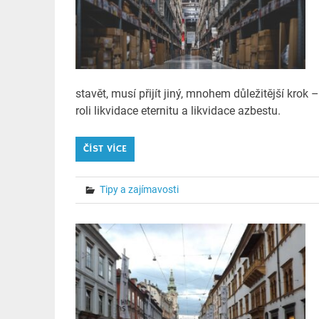
stavět, musí přijít jiný, mnohem důležitější krok
roli likvidace eternitu a likvidace azbestu.
ČÍST VÍCE
Tipy a zajímavosti