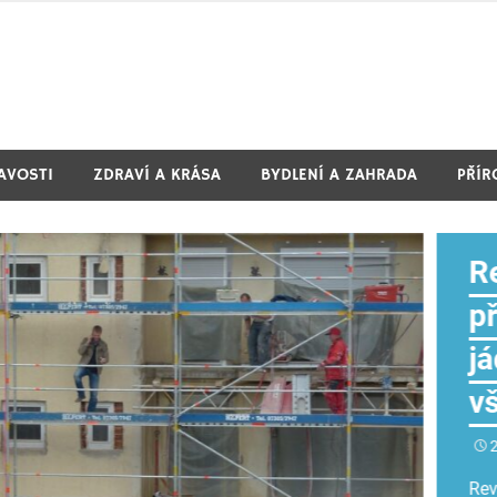
MAVOSTI
ZDRAVÍ A KRÁSA
BYDLENÍ A ZAHRADA
PŘÍR
P
tr
1
Pot
jak
ide
na 