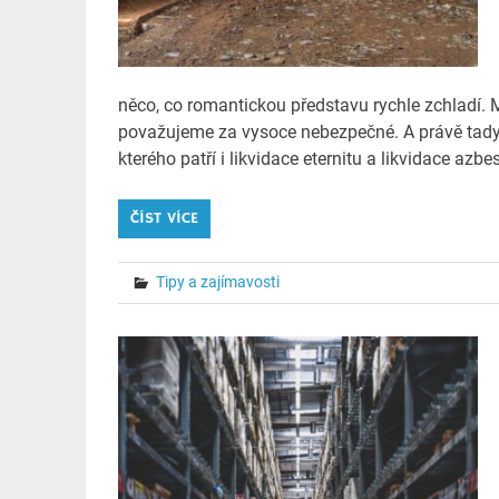
něco, co romantickou představu rychle zchladí. 
považujeme za vysoce nebezpečné. A právě tady
kterého patří i likvidace eternitu a likvidace azbe
ČÍST VÍCE
Tipy a zajímavosti