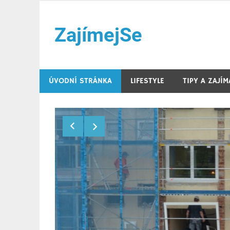
Přeskočit
na
ZajímejSe
obsah
Internetový magazín
ÚVODNÍ STRÁNKA
LIFESTYLE
TIPY A ZAJÍ
jsou
ového
m
lý přístup k