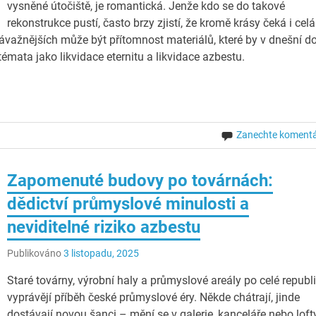
vysněné útočiště, je romantická. Jenže kdo se do takové
rekonstrukce pustí, často brzy zjistí, že kromě krásy čeká i celá
ávažnějších může být přítomnost materiálů, které by v dnešní d
émata jako likvidace eternitu a likvidace azbestu.
Zanechte koment
Zapomenuté budovy po továrnách:
dědictví průmyslové minulosti a
neviditelné riziko azbestu
Publikováno
3 listopadu, 2025
Staré továrny, výrobní haly a průmyslové areály po celé republ
vyprávějí příběh české průmyslové éry. Někde chátrají, jinde
dostávají novou šanci – mění se v galerie, kanceláře nebo loft