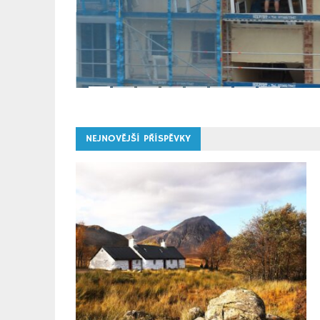
 skryté za
nou
NEJNOVĚJŠÍ PŘÍSPĚVKY