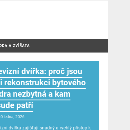
ODA A ZVÍŘATA
roč mít své potištěné
ičko?
8 ledna, 2026
isk triček patří mezi nejoblíbenější způsoby,
 vyjádřit osobnost, názor nebo firemní
ntitu. Ať už hledáte originální dárek, oblečení
akci nebo chcete jen oživit šatník, potištěné