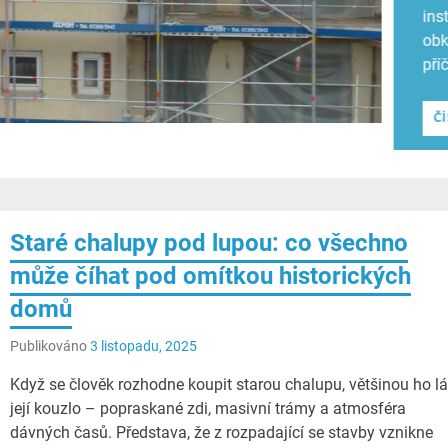
tri
ČÍ
Staré chalupy pod lupou: co všechno
může číhat pod omítkou historických
domů
Publikováno
3 listopadu, 2025
Když se člověk rozhodne koupit starou chalupu, většinou ho l
její kouzlo – popraskané zdi, masivní trámy a atmosféra
dávných časů. Představa, že z rozpadající se stavby vznikne