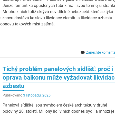
Jenže romantika opuštěných fabrik má i svou temnější stránk
Mnoho z nich totiž skrývá neviditelné nebezpečí, které se týká
e znovu dostává ke slovu likvidace eternitu a likvidace azbestu 
o obnovu takových míst zajímá.
Zanechte koment
Tichý problém panelových sídlišť: proč i
oprava balkonu může vyžadovat likvidac
azbestu
Publikováno
3 listopadu, 2025
Panelová sídliště jsou symbolem české architektury druhé
poloviny 20. století. Miliony lidí v nich dodnes bydlí a mnozí je