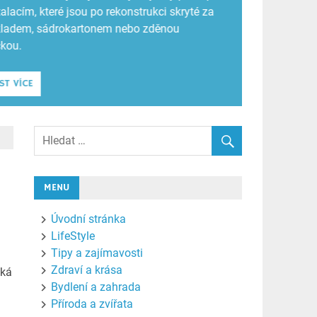
čko je sázkou na jistotu.
ST VÍCE
MENU
Úvodní stránka
LifeStyle
Tipy a zajímavosti
Zdraví a krása
áká
Bydlení a zahrada
Příroda a zvířata