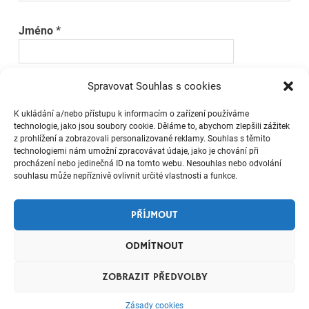
Jméno
*
Spravovat Souhlas s cookies
E-mail
*
K ukládání a/nebo přístupu k informacím o zařízení používáme
technologie, jako jsou soubory cookie. Děláme to, abychom zlepšili zážitek
z prohlížení a zobrazovali personalizované reklamy. Souhlas s těmito
Webová stránka
technologiemi nám umožní zpracovávat údaje, jako je chování při
procházení nebo jedinečná ID na tomto webu. Nesouhlas nebo odvolání
souhlasu může nepříznivě ovlivnit určité vlastnosti a funkce.
PŘÍJMOUT
ODMÍTNOUT
ZOBRAZIT PŘEDVOLBY
ZÁSADY COOKIES (EU)
Powered by
WordPress
and
Merlin
.
Zásady cookies