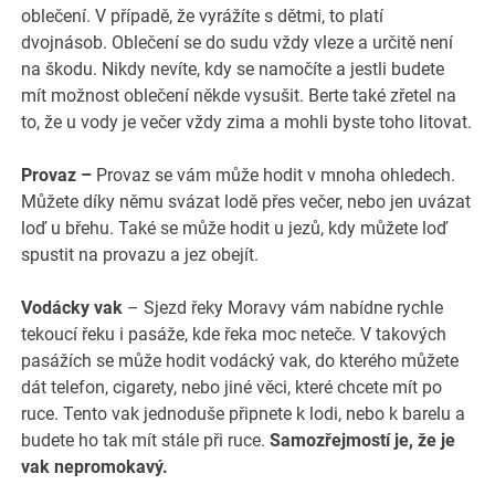
oblečení. V případě, že vyrážíte s dětmi, to platí
dvojnásob. Oblečení se do sudu vždy vleze a určitě není
na škodu. Nikdy nevíte, kdy se namočíte a jestli budete
mít možnost oblečení někde vysušit. Berte také zřetel na
to, že u vody je večer vždy zima a mohli byste toho litovat.
Provaz –
Provaz se vám může hodit v mnoha ohledech.
Můžete díky němu svázat lodě přes večer, nebo jen uvázat
loď u břehu. Také se může hodit u jezů, kdy můžete loď
spustit na provazu a jez obejít.
Vodácky vak
– Sjezd řeky Moravy vám nabídne rychle
tekoucí řeku i pasáže, kde řeka moc neteče. V takových
pasážích se může hodit vodácký vak, do kterého můžete
dát telefon, cigarety, nebo jiné věci, které chcete mít po
ruce. Tento vak jednoduše připnete k lodi, nebo k barelu a
budete ho tak mít stále při ruce.
Samozřejmostí je, že je
vak nepromokavý.