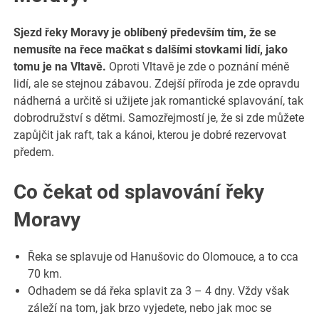
Sjezd řeky Moravy je oblíbený především tím, že se
nemusíte na řece mačkat s dalšími stovkami lidí, jako
tomu je na Vltavě.
Oproti Vltavě je zde o poznání méně
lidí, ale se stejnou zábavou. Zdejší příroda je zde opravdu
nádherná a určitě si užijete jak romantické splavování, tak
dobrodružství s dětmi. Samozřejmostí je, že si zde můžete
zapůjčit jak raft, tak a kánoi, kterou je dobré rezervovat
předem.
Co čekat od splavování řeky
Moravy
Řeka se splavuje od Hanušovic do Olomouce, a to cca
70 km.
Odhadem se dá řeka splavit za 3 – 4 dny. Vždy však
záleží na tom, jak brzo vyjedete, nebo jak moc se