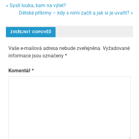
Navigace
« Syslí louka, kam na výlet?
Dětské příkrmy – kdy s nimi začít a jak si je uvařit? »
pro
příspěvek
ZVEŘEJNIT ODPOVĚĎ
Vaše e-mailová adresa nebude zveřejněna.
Vyžadované
informace jsou označeny
*
Komentář
*