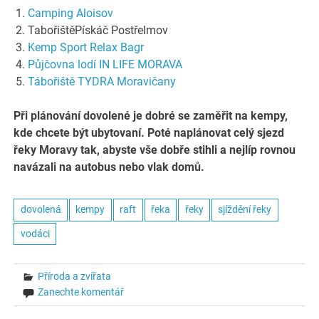
Camping Aloisov
TabořištěPískáč Postřelmov
Kemp Sport Relax Bagr
Půjčovna lodí IN LIFE MORAVA
Tábořiště TYDRA Moravičany
Při plánování dovolené je dobré se zaměřit na kempy,
kde chcete být ubytovaní. Poté naplánovat celý sjezd
řeky Moravy tak, abyste vše dobře stihli a nejlíp rovnou
navázali na autobus nebo vlak domů.
dovolená
kempy
raft
řeka
řeky
sjíždění řeky
vodáci
Příroda a zvířata
Zanechte komentář