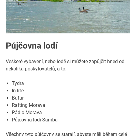
Půjčovna lodí
Veškeré vybavení, nebo lodě si můžete zapůjčit hned od
několika poskytovatelů, a to:
Tydra
In life
Bufur
Rafting Morava
Pádlo Morava
Půjčovna lodí Samba
Všechny tyto půjčovny se starají, abyste měli během celé